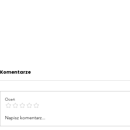
Komentarze
Oceń
"Tylko" re
To był kawał mocnych
Napisz komentarz...
emocji...