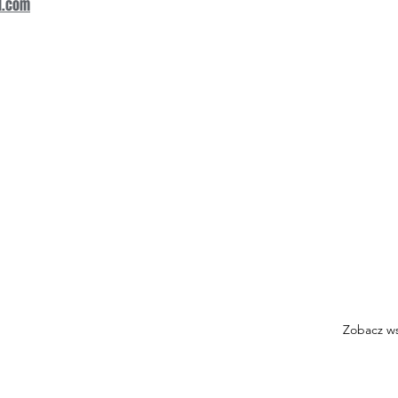
l.com
Zobacz ws