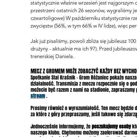
statystycznie właśnie wrzesień jest najgorszym
przestrzeni ostatnich 26 sezonów, wygraliśmy je
czwartoligowe) W październiku statystycznie rz
zwycięstw (56%, w tym 66% w IV lidze), więc pe
Jak już pisaliśmy, powoli zbliża się jubileusz 1
drużyny - aktualnie ma ich 97). Przed jubileus
trenerskiej Daniela.
MECZ Z GROMEM MOŻE ZOBACZYĆ KAŻDY BEZ WYCHO
Spotkanie Stal Kraśnik - Grom Różaniec pokaże nasza
działalność. Transmisja z meczu rozpocznie się o godz
możecie być razem z nami na stadionie, zapraszamy
stream
 .
Prosimy również o wyrozumiałość. Ten mecz będzie d
za które z góry przepraszamy, jeśli takowe się zdarzą
Jednocześnie informujemy, że 
poszukujemy osoby
 k
naszego klubu. Chętnemu możemy zaoferować darmowy