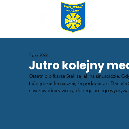
7 paź 2022
Jutro kolejny me
Ostatnio piłkarze Stali są jak na sinusoidzie.
tlić się iskierka nadziei, że podopieczni Daniel
nasi zawodnicy wrócą do regularnego wygrywa