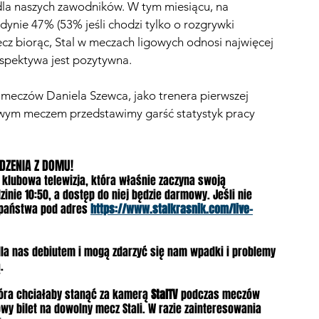
 dla naszych zawodników. W tym miesiącu, na 
dynie 47% (53% jeśli chodzi tylko o rozgrywki 
ecz biorąc, Stal w meczach ligowych odnosi najwięcej 
rspektywa jest pozytywna.
00 meczów Daniela Szewca, jako trenera pierwszej 
zowym meczem przedstawimy garść statystyk pracy 
DZENIA Z DOMU!
 klubowa telewizja, która właśnie zaczyna swoją 
inie 10:50, a dostęp do niej będzie darmowy. Jeśli nie 
 państwa pod adres 
https://www.stalkrasnik.com/live-
la nas debiutem i mogą zdarzyć się nam wpadki i problemy 
.
tóra chciałaby stanąć za kamerą 
StalTV
 podczas meczów 
 bilet na dowolny mecz Stali. W razie zainteresowania 