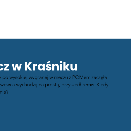
KLUB
KADRA
AKTUALNOŚCI
GALERIE
cz w Kraśniku
 Gdy po wysokiej wygranej w meczu z POMem zaczęła 
a Szewca wychodzą na prostą, przyszedł remis. Kiedy 
nia?