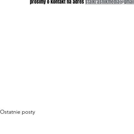
prosimy o kontakt na adres 
stalkrasnikmedia@gmai
Ostatnie posty