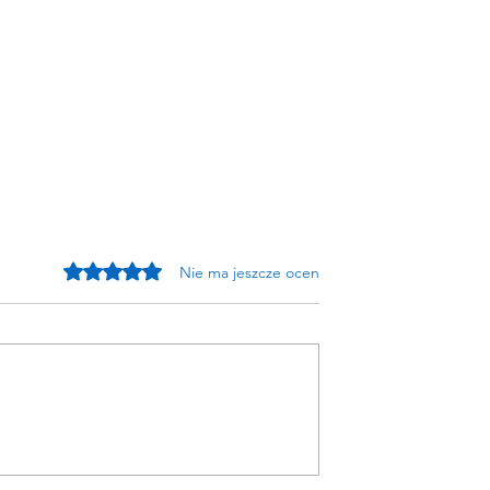
Oceniono na 0 z 5 gwiazdek.
Nie ma jeszcze ocen
mis z Gryfem
Czy Stal zażegna swój
mały kryzys?