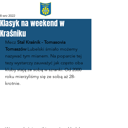
8 wrz 2022
Klasyk na weekend w
Kraśniku
Mecz 
Stal Kraśnik - Tomasovia 
Tomaszów
 Lubelski śmiało możemy 
nazywać tym mianem. Na poparcie tej 
tezy wystarczy zauważyć jak często oba 
kluby stają ze sobą w szranki. Od 2000 
roku mierzyliśmy się ze sobą aż 28-
krotnie.