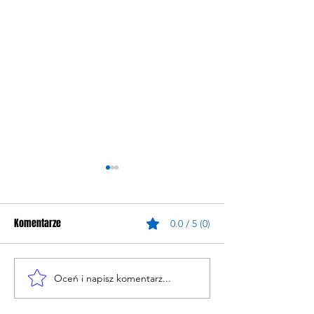
Komentarze
0.0 / 5 (0)
Oceń i napisz komentarz...
Oficjalny Komunikat:
Oficjalny komunikat
Wewnętrzna
Jerzy Angowski