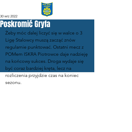
30 wrz 2022
Poskromić Gryfa
Żeby móc dalej liczyć się w walce o 3 
Ligę Stalowcy muszą zacząć znów 
regularnie punktować. Ostatni mecz z 
POMem ISKRA Piotrowce daje nadzieję 
na końcowy sukces. Droga wydaje się 
być coraz bardziej kręta, lecz na 
rozliczenia przyjdzie czas na koniec 
sezonu.