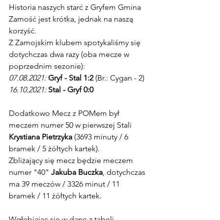
Historia naszych starć z Gryfem Gmina 
Zamość jest krótka, jednak na naszą 
korzyść. 
Z Zamojskim klubem spotykaliśmy się 
dotychczas dwa razy (oba mecze w 
poprzednim sezonie):
07.08.2021:
Gryf - Stal 1:2
 (Br.: Cygan - 2)
16.10.2021:
Stal - Gryf 0:0
Dodatkowo
Mecz z POMem był 
meczem numer 50 w pierwszej Stali 
Krystiana Pietrzyka
 (3693 minuty / 6 
bramek / 5 żółtych kartek).
Zbliżający się mecz będzie meczem 
numer "40" 
Jakuba Buczka
, dotychczas 
ma 39 meczów / 3326 minut / 11 
bramek / 11 żółtych kartek.
Wgłębiając się w dane z tabeli 