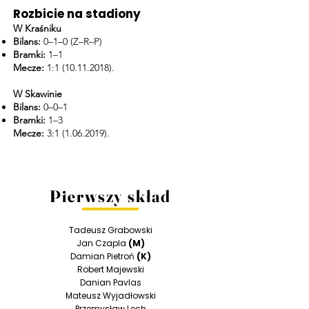
Rozbicie na stadiony
W Kraśniku
Bilans:
0–1–0 (Z–R–P)
Bramki:
1–1
Mecze:
1:
1 (10.11.2018)
.
W Skawinie
Bilans:
0–0–1
Bramki:
1–3
Mecze:
3:
1 (1.06.2019)
.
Pierwszy skład
Tadeusz Grabowski
Jan Czapla
(M)
Damian Pietroń
(K)
Robert Majewski
Danian Pavlas
Mateusz Wyjadłowski
Przemysław Lech