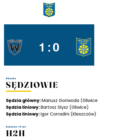
1 0
Obsada
SĘDZIOWIE
Sędzia główny:
Mariusz Goriwoda (Gliwice
Sędzia liniowy:
Bartosz Słysz (Gliwice)
Sędzia liniowy:
Igor Corradini (Kleszczów)
Ostatnie 10 lat
H2H