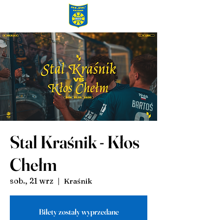
Stal Kraśnik - Kłos
Chełm
sob., 21 wrz
  |  
Kraśnik
Bilety zostały wyprzedane