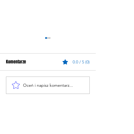
Komentarze
0.0 / 5 (0)
Oceń i napisz komentarz...
Derby w wersji młodzieżowej
Kolejny piłkarski
trwa