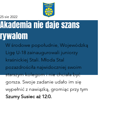
25 sie 2022
Akademia nie daje szans
rywalom
W środowe popołudnie, Wojewódzką 
Ligę U-18 zainaugurowali juniorzy 
kraśnickiej Stali. Młoda Stal 
pozazdrościła najwidoczniej swoim 
starszym kolegom i nie chciała być 
gorsza. Swoje zadanie udało im się 
wypełnić z nawiązką, gromiąc przy tym 
Szumy Susiec aż 12:0.