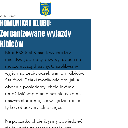
20 sie 2022
KOMUNIKAT KLUBU:
Zorganizowane wyjazdy
kibiców
Klub FKS Stal Kraśnik wychodzi z 
inicjatywą pomocy, przy wyjazdach na 
mecze naszej drużyny. Chcielibyśmy 
wyjść naprzeciw oczekiwaniom kibiców 
Stalówki. Dzięki możliwościom, jakie 
obecnie posiadamy, chcielibyśmy 
umożliwić wspieranie nas nie tylko na 
naszym stadionie, ale wszędzie gdzie 
tylko zobaczymy takie chęci.
Na początku chcielibyśmy dowiedzieć 
się jak duże zainteresowanie was, 