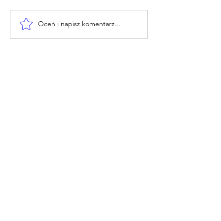
Oceń i napisz komentarz...
Oficjalny Komunikat:
Oficjalny komunikat
Wewnętrzna
Jerzy Angowski
restrukturyzacja