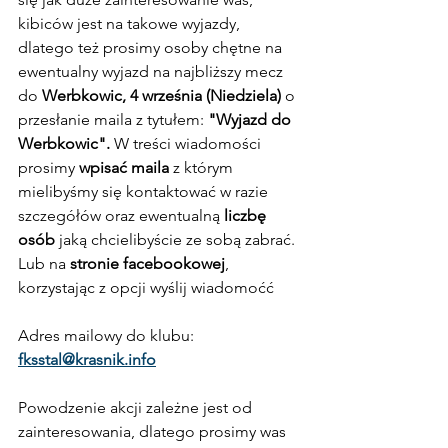
kibiców jest na takowe wyjazdy, 
dlatego też prosimy osoby chętne na 
ewentualny wyjazd na najbliższy mecz 
do 
Werbkowic, 4 września (Niedziela)
 o 
przesłanie maila z tytułem: 
"Wyjazd do 
Werbkowic". 
W treści wiadomości 
prosimy 
wpisać maila
 z którym 
mielibyśmy się kontaktować w razie 
szczegółów oraz ewentualną 
liczbę 
osób
 jaką chcielibyście ze sobą zabrać. 
Lub na 
stronie facebookowej
, 
korzystając z opcji wyślij wiadomoćć
Adres mailowy do klubu: 
fksstal@krasnik.info
Powodzenie akcji zależne jest od 
zainteresowania, dlatego prosimy was 