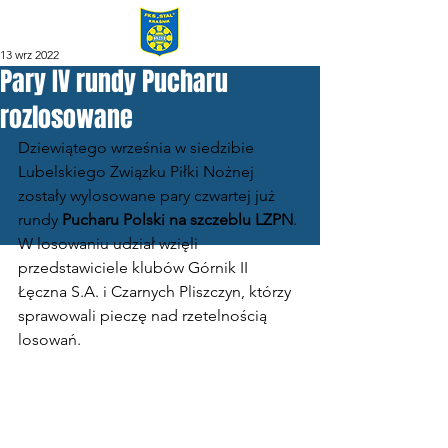
13 wrz 2022
Pary IV rundy Pucharu
rozlosowane
Dziewiątego września w siedzibie 
Lubelskiego Związku Piłki Nożnej 
zostały wylosowane pary czwartej już 
rundy 
Pucharu Polski na szczeblu LZPN
. 
W losowaniu udział wzięli 
przedstawiciele klubów Górnik II 
Łęczna S.A. i Czarnych Pliszczyn, którzy 
sprawowali pieczę nad rzetelnością 
losowań. 