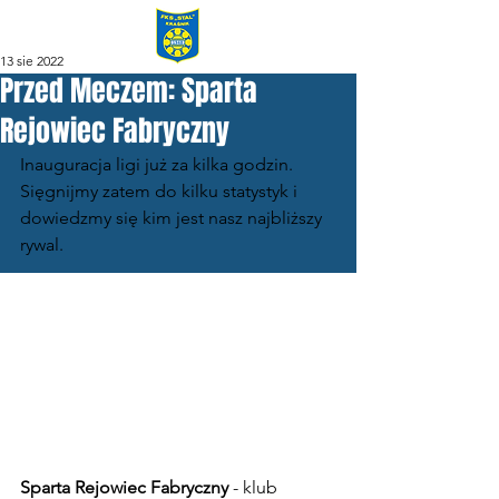
13 sie 2022
Przed Meczem: Sparta
Rejowiec Fabryczny
Inauguracja ligi już za kilka godzin. 
Sięgnijmy zatem do kilku statystyk i 
dowiedzmy się kim jest nasz najbliższy 
rywal.
Sparta Rejowiec Fabryczny
 - klub 