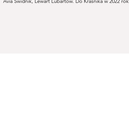
Avia Świdnik, Lewart Lubartów. Do Kraśnika w 2022 roku