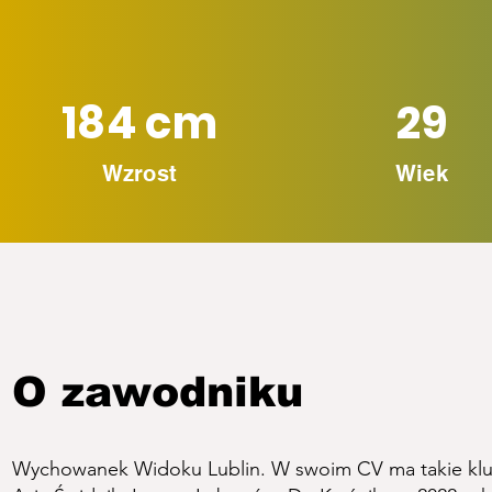
184 cm
29
Wzrost
Wiek
O zawodniku
Wychowanek Widoku Lublin. W swoim CV ma takie kluby